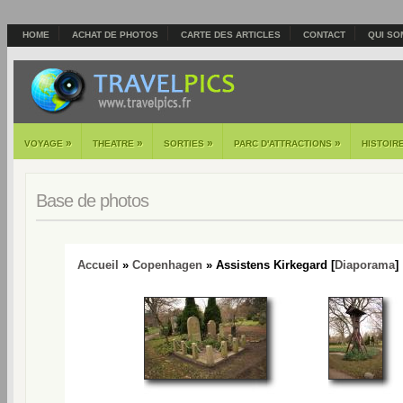
HOME
ACHAT DE PHOTOS
CARTE DES ARTICLES
CONTACT
QUI SO
»
»
»
»
VOYAGE
THEATRE
SORTIES
PARC D'ATTRACTIONS
HISTOIR
Base de photos
Accueil
»
Copenhagen
» Assistens Kirkegard [
Diaporama
]