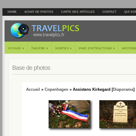
HOME
ACHAT DE PHOTOS
CARTE DES ARTICLES
CONTACT
QUI SO
»
»
»
»
VOYAGE
THEATRE
SORTIES
PARC D'ATTRACTIONS
HISTOIR
Base de photos
Accueil
»
Copenhagen
» Assistens Kirkegard [
Diaporama
]