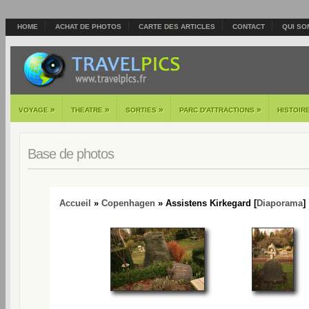
HOME
ACHAT DE PHOTOS
CARTE DES ARTICLES
CONTACT
QUI SO
»
»
»
»
VOYAGE
THEATRE
SORTIES
PARC D'ATTRACTIONS
HISTOIR
Base de photos
Accueil
»
Copenhagen
» Assistens Kirkegard [
Diaporama
]