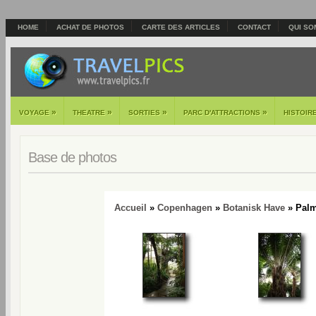
HOME
ACHAT DE PHOTOS
CARTE DES ARTICLES
CONTACT
QUI SO
»
»
»
»
VOYAGE
THEATRE
SORTIES
PARC D'ATTRACTIONS
HISTOIR
Base de photos
Accueil
»
Copenhagen
»
Botanisk Have
» Palm