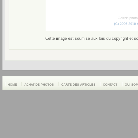
Galerie phot
(C) 2006-2010
Cette image est soumise aux lois du copyright et s
HOME
ACHAT DE PHOTOS
CARTE DES ARTICLES
CONTACT
QUI SO