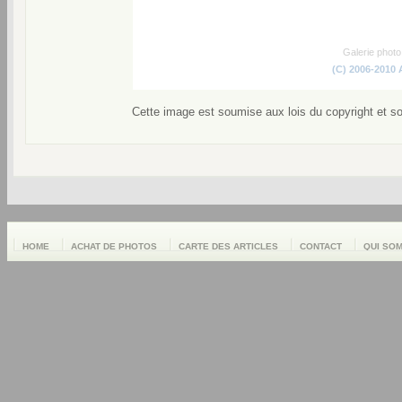
Galerie phot
(C) 2006-2010
Cette image est soumise aux lois du copyright et s
HOME
ACHAT DE PHOTOS
CARTE DES ARTICLES
CONTACT
QUI SO