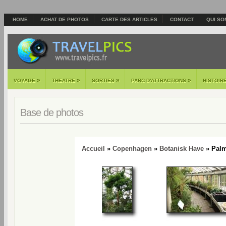
HOME
ACHAT DE PHOTOS
CARTE DES ARTICLES
CONTACT
QUI SO
»
»
»
»
VOYAGE
THEATRE
SORTIES
PARC D'ATTRACTIONS
HISTOIR
Base de photos
Accueil
»
Copenhagen
»
Botanisk Have
» Palm