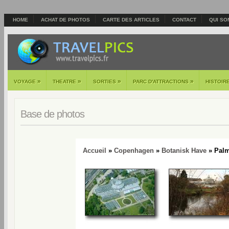
HOME
ACHAT DE PHOTOS
CARTE DES ARTICLES
CONTACT
QUI SO
»
»
»
»
VOYAGE
THEATRE
SORTIES
PARC D'ATTRACTIONS
HISTOIR
Base de photos
Accueil
»
Copenhagen
»
Botanisk Have
» Palm