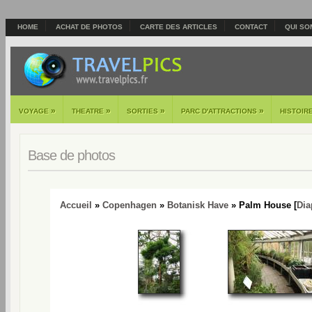
HOME
ACHAT DE PHOTOS
CARTE DES ARTICLES
CONTACT
QUI SO
»
»
»
»
VOYAGE
THEATRE
SORTIES
PARC D'ATTRACTIONS
HISTOIR
Base de photos
Accueil
»
Copenhagen
»
Botanisk Have
» Palm House [
Di