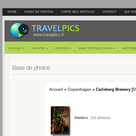
HOME
ACHAT DE PHOTOS
CARTE DES ARTICLES
CONTACT
QUI SO
»
»
»
»
VOYAGE
THEATRE
SORTIES
PARC D'ATTRACTIONS
HISTOIR
Base de photos
Accueil
»
Copenhagen
» Carlsberg Brewery [
D
Ateliers
[52 photos]