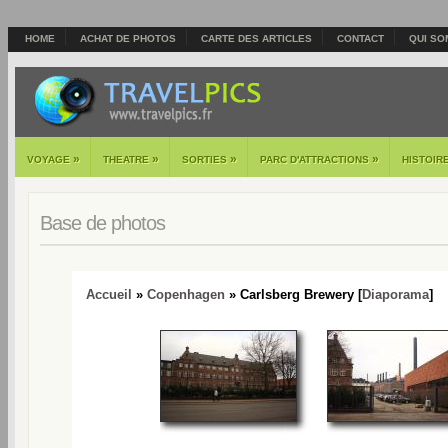
HOME
ACHAT DE PHOTOS
CARTE DES ARTICLES
CONTACT
QUI SO
»
»
»
»
VOYAGE
THEATRE
SORTIES
PARC D'ATTRACTIONS
HISTOIR
Base de photos
Accueil
»
Copenhagen
» Carlsberg Brewery [
Diaporama
]