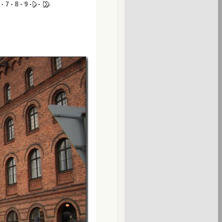
·
7
·
8
·
9
·
·