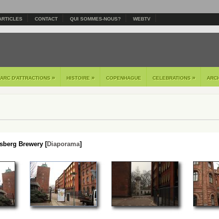
ARTICLES
CONTACT
QUI SOMMES-NOUS?
WEBTV
»
»
»
PARC D'ATTRACTIONS
HISTOIRE
COPENHAGUE
CELEBRATIONS
ARC
sberg Brewery [
Diaporama
]