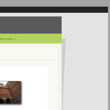
»
HITECTURE