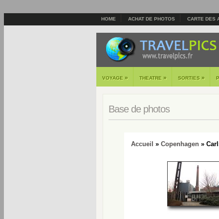
HOME
ACHAT DE PHOTOS
CARTE DES 
»
»
»
VOYAGE
THEATRE
SORTIES
Base de photos
Accueil
»
Copenhagen
» Carl