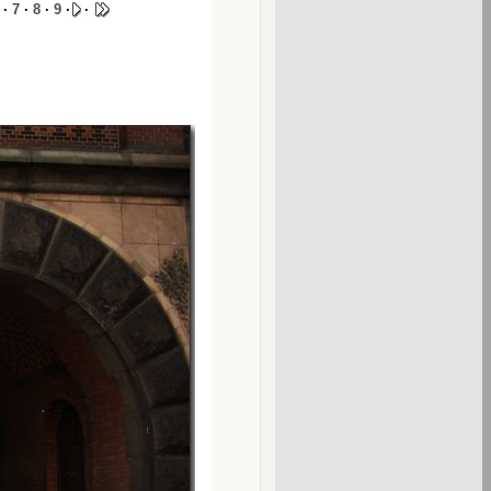
·
7
·
8
·
9
·
·