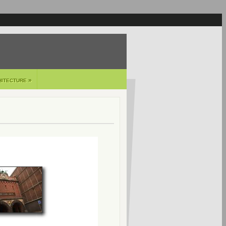
»
HITECTURE