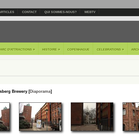
ARTICLES
CONTACT
QUI SOMMES-NOUS?
WEBTV
»
»
»
PARC D'ATTRACTIONS
HISTOIRE
COPENHAGUE
CELEBRATIONS
ARC
sberg Brewery [
Diaporama
]