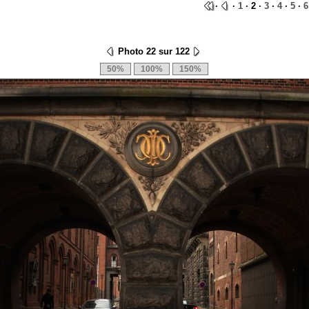
·
·
1
· 2 ·
3
·
4
·
5
·
6
Photo 22 sur 122