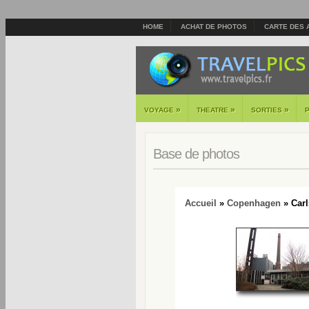
HOME
ACHAT DE PHOTOS
CARTE DES 
»
»
»
VOYAGE
THEATRE
SORTIES
Base de photos
Accueil
»
Copenhagen
» Carl