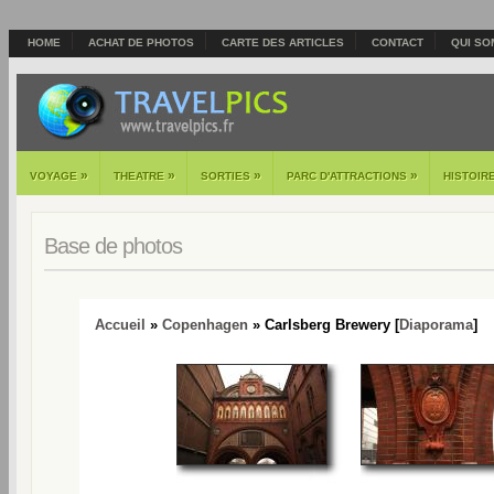
HOME
ACHAT DE PHOTOS
CARTE DES ARTICLES
CONTACT
QUI SO
»
»
»
»
VOYAGE
THEATRE
SORTIES
PARC D'ATTRACTIONS
HISTOIR
Base de photos
Accueil
»
Copenhagen
» Carlsberg Brewery [
Diaporama
]