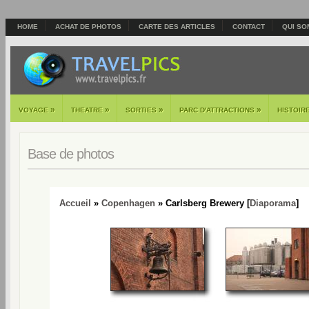
HOME
ACHAT DE PHOTOS
CARTE DES ARTICLES
CONTACT
QUI SO
»
»
»
»
VOYAGE
THEATRE
SORTIES
PARC D'ATTRACTIONS
HISTOIR
Base de photos
Accueil
»
Copenhagen
» Carlsberg Brewery [
Diaporama
]