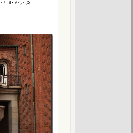
·
7
·
8
·
9
·
·