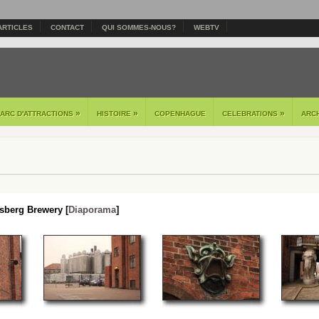
ARTICLES
CONTACT
QUI SOMMES-NOUS?
WEBTV
»
»
»
PARC D'ATTRACTIONS
HISTOIRE
COPENHAGUE
CELEBRATIONS
ARC
sberg Brewery [
Diaporama
]