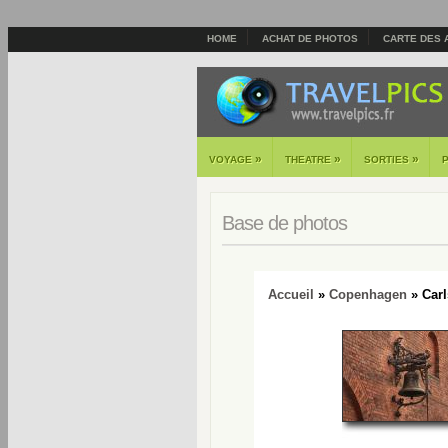
HOME
ACHAT DE PHOTOS
CARTE DES 
»
»
»
VOYAGE
THEATRE
SORTIES
Base de photos
Accueil
»
Copenhagen
» Carl