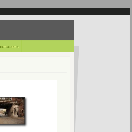
»
HITECTURE