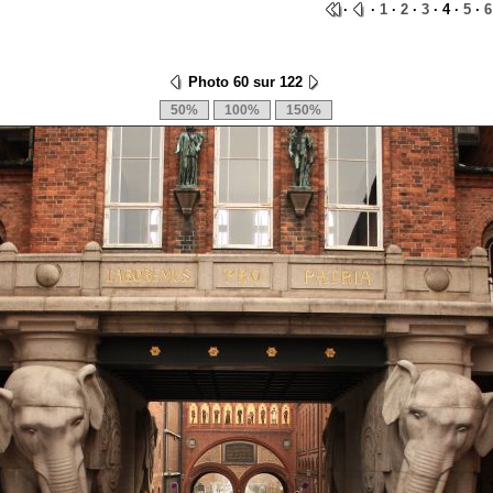
·
·
1
·
2
·
3
· 4 ·
5
·
6
Photo 60 sur 122