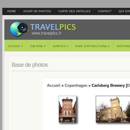
HOME
ACHAT DE PHOTOS
CARTE DES ARTICLES
CONTACT
QUI SO
»
»
»
»
VOYAGE
THEATRE
SORTIES
PARC D'ATTRACTIONS
HISTOIR
Base de photos
Accueil
»
Copenhagen
» Carlsberg Brewery [
D