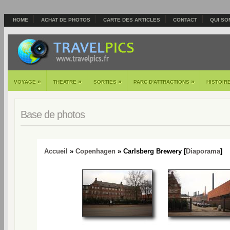
HOME
ACHAT DE PHOTOS
CARTE DES ARTICLES
CONTACT
QUI SO
»
»
»
»
VOYAGE
THEATRE
SORTIES
PARC D'ATTRACTIONS
HISTOIR
Base de photos
Accueil
»
Copenhagen
» Carlsberg Brewery [
Diaporama
]