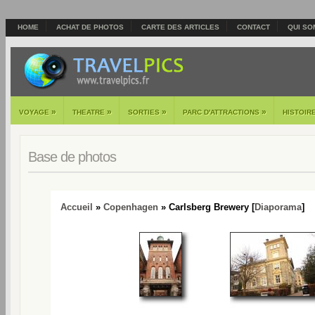
HOME
ACHAT DE PHOTOS
CARTE DES ARTICLES
CONTACT
QUI SO
»
»
»
»
VOYAGE
THEATRE
SORTIES
PARC D'ATTRACTIONS
HISTOIR
Base de photos
Accueil
»
Copenhagen
» Carlsberg Brewery [
Diaporama
]