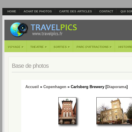
HOME
ACHAT DE PHOTOS
CARTE DES ARTICLES
CONTACT
QUI SO
»
»
»
»
VOYAGE
THEATRE
SORTIES
PARC D'ATTRACTIONS
HISTOIR
Base de photos
Accueil
»
Copenhagen
» Carlsberg Brewery [
Diaporama
]