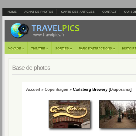
HOME
ACHAT DE PHOTOS
CARTE DES ARTICLES
CONTACT
QUI SO
»
»
»
»
VOYAGE
THEATRE
SORTIES
PARC D'ATTRACTIONS
HISTOIR
Base de photos
Accueil
»
Copenhagen
» Carlsberg Brewery [
Diaporama
]