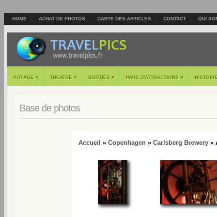
HOME
ACHAT DE PHOTOS
CARTE DES ARTICLES
CONTACT
QUI SO
»
»
»
»
VOYAGE
THEATRE
SORTIES
PARC D'ATTRACTIONS
HISTOIR
Base de photos
Accueil
»
Copenhagen
»
Carlsberg Brewery
» A