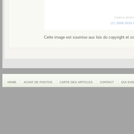
Galerie phot
(C) 2006-2010
Cette image est soumise aux lois du copyright et s
HOME
ACHAT DE PHOTOS
CARTE DES ARTICLES
CONTACT
QUI SO