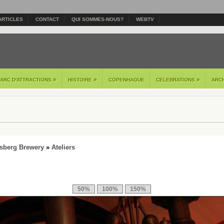
ARTICLES
CONTACT
QUI SOMMES-NOUS?
WEBTV
»
»
»
PARC D'ATTRACTIONS
HISTOIRE
COPENHAGUE
CELEBRATIONS
ARC
lsberg Brewery
»
Ateliers