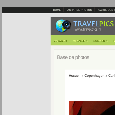
HOME
ACHAT DE PHOTOS
CARTE DES 
»
»
»
VOYAGE
THEATRE
SORTIES
Base de photos
Accueil
»
Copenhagen
»
Car