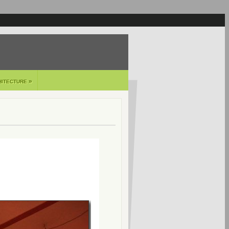
»
HITECTURE