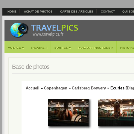
HOME
ACHAT DE PHOTOS
CARTE DES ARTICLES
CONTACT
QUI SO
»
»
»
»
VOYAGE
THEATRE
SORTIES
PARC D'ATTRACTIONS
HISTOIR
Base de photos
Accueil
»
Copenhagen
»
Carlsberg Brewery
» Ecuries [
Dia