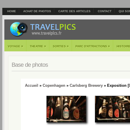
HOME
ACHAT DE PHOTOS
CARTE DES ARTICLES
CONTACT
QUI SO
»
»
»
»
VOYAGE
THEATRE
SORTIES
PARC D'ATTRACTIONS
HISTOIR
Base de photos
Accueil
»
Copenhagen
»
Carlsberg Brewery
» Exposition [