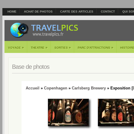
HOME
ACHAT DE PHOTOS
CARTE DES ARTICLES
CONTACT
QUI SO
»
»
»
»
VOYAGE
THEATRE
SORTIES
PARC D'ATTRACTIONS
HISTOIR
Base de photos
Accueil
»
Copenhagen
»
Carlsberg Brewery
» Exposition [