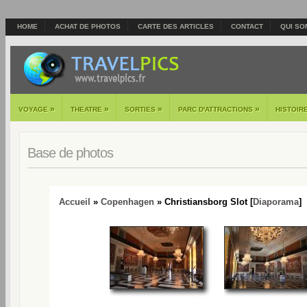
HOME
ACHAT DE PHOTOS
CARTE DES ARTICLES
CONTACT
QUI SO
»
»
»
»
VOYAGE
THEATRE
SORTIES
PARC D'ATTRACTIONS
HISTOIR
Base de photos
Accueil
»
Copenhagen
» Christiansborg Slot [
Diaporama
]