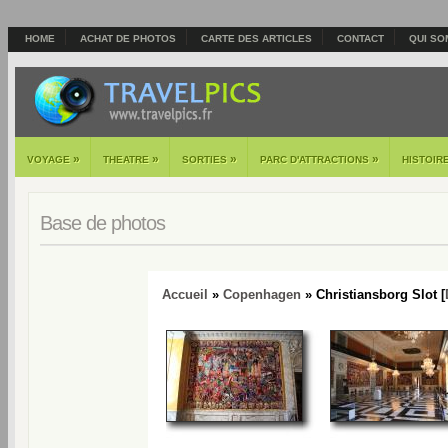
HOME
ACHAT DE PHOTOS
CARTE DES ARTICLES
CONTACT
QUI SO
»
»
»
»
VOYAGE
THEATRE
SORTIES
PARC D'ATTRACTIONS
HISTOIR
Base de photos
Accueil
»
Copenhagen
» Christiansborg Slot [