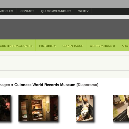
ARTICLES
CONTACT
QUI SOMMES-NOUS?
WEBTV
»
»
»
PARC D'ATTRACTIONS
HISTOIRE
COPENHAGUE
CELEBRATIONS
ARC
hagen
» Guinness World Records Museum [
Diaporama
]