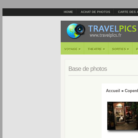
HOME
ACHAT DE PHOTOS
CARTE DES 
»
»
»
VOYAGE
THEATRE
SORTIES
Base de photos
Accueil
»
Copen