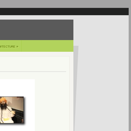
»
HITECTURE