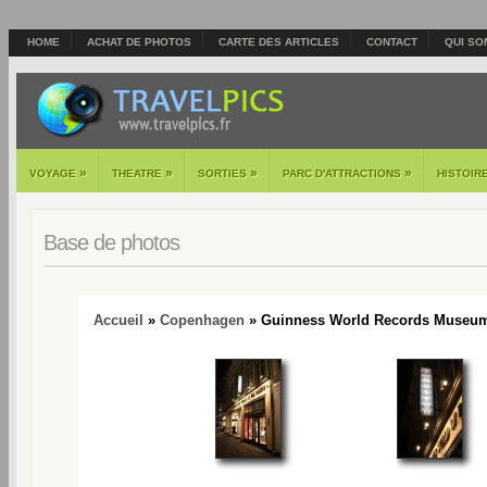
HOME
ACHAT DE PHOTOS
CARTE DES ARTICLES
CONTACT
QUI SO
»
»
»
»
VOYAGE
THEATRE
SORTIES
PARC D'ATTRACTIONS
HISTOIR
Base de photos
Accueil
»
Copenhagen
» Guinness World Records Museum