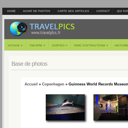
HOME
ACHAT DE PHOTOS
CARTE DES ARTICLES
CONTACT
QUI SO
»
»
»
»
VOYAGE
THEATRE
SORTIES
PARC D'ATTRACTIONS
HISTOIR
Base de photos
Accueil
»
Copenhagen
» Guinness World Records Museum