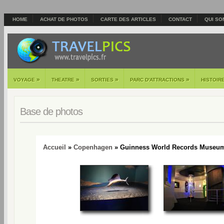
HOME
ACHAT DE PHOTOS
CARTE DES ARTICLES
CONTACT
QUI SO
»
»
»
»
VOYAGE
THEATRE
SORTIES
PARC D'ATTRACTIONS
HISTOIR
Base de photos
Accueil
»
Copenhagen
» Guinness World Records Museum