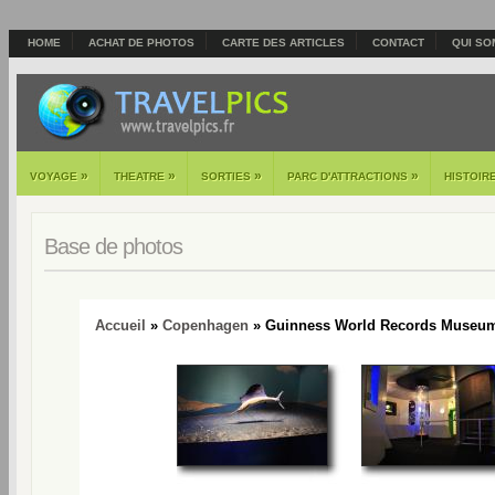
HOME
ACHAT DE PHOTOS
CARTE DES ARTICLES
CONTACT
QUI SO
»
»
»
»
VOYAGE
THEATRE
SORTIES
PARC D'ATTRACTIONS
HISTOIR
Base de photos
Accueil
»
Copenhagen
» Guinness World Records Museum