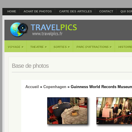
HOME
ACHAT DE PHOTOS
CARTE DES ARTICLES
CONTACT
QUI SO
»
»
»
»
VOYAGE
THEATRE
SORTIES
PARC D'ATTRACTIONS
HISTOIR
Base de photos
Accueil
»
Copenhagen
» Guinness World Records Museum