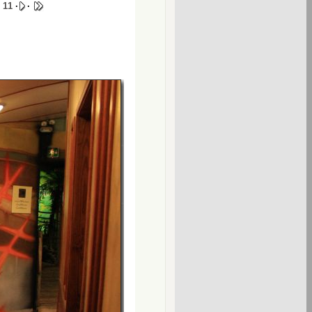
·
11
·
·