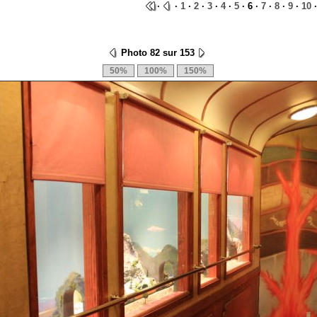
·
·
1
·
2
·
3
·
4
·
5
· 6 ·
7
·
8
·
9
·
10
Photo 82 sur 153