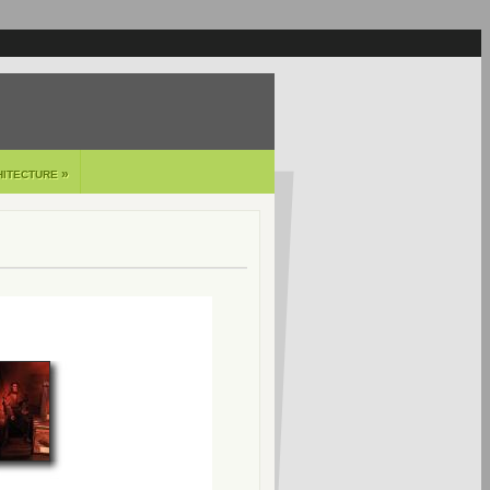
»
HITECTURE