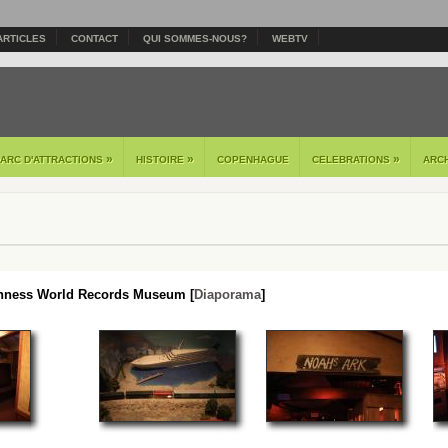
ARTICLES
CONTACT
QUI SOMMES-NOUS?
WEBTV
»
»
»
PARC D'ATTRACTIONS
HISTOIRE
COPENHAGUE
CELEBRATIONS
ARC
nness World Records Museum [
Diaporama
]