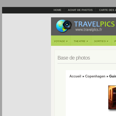
HOME
ACHAT DE PHOTOS
CARTE DES 
»
»
»
VOYAGE
THEATRE
SORTIES
Base de photos
Accueil
»
Copenhagen
» Gui