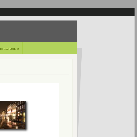
»
HITECTURE