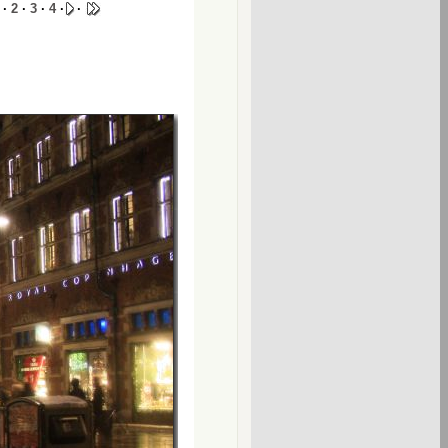
 ·
2
·
3
·
4
·
·