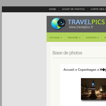
HOME
ACHAT DE PHOTOS
CARTE DES 
»
»
»
VOYAGE
THEATRE
SORTIES
Base de photos
Accueil
»
Copenhagen
» H�jb