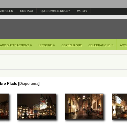
ARTICLES
CONTACT
QUI SOMMES-NOUS?
WEBTV
»
»
»
PARC D'ATTRACTIONS
HISTOIRE
COPENHAGUE
CELEBRATIONS
ARC
ro Plads [
Diaporama
]