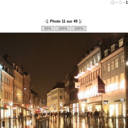
·
· 1
Photo 11 sur 49