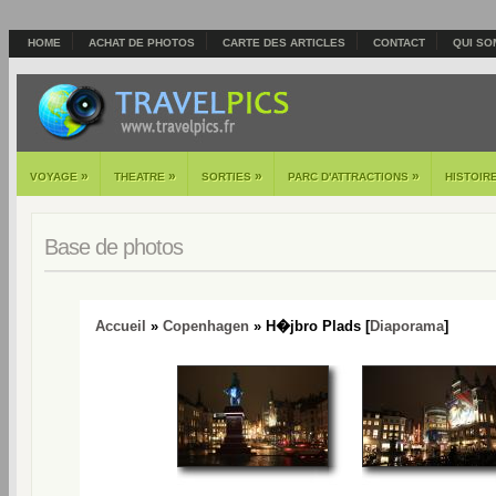
HOME
ACHAT DE PHOTOS
CARTE DES ARTICLES
CONTACT
QUI SO
»
»
»
»
VOYAGE
THEATRE
SORTIES
PARC D'ATTRACTIONS
HISTOIR
Base de photos
Accueil
»
Copenhagen
» H�jbro Plads [
Diaporama
]