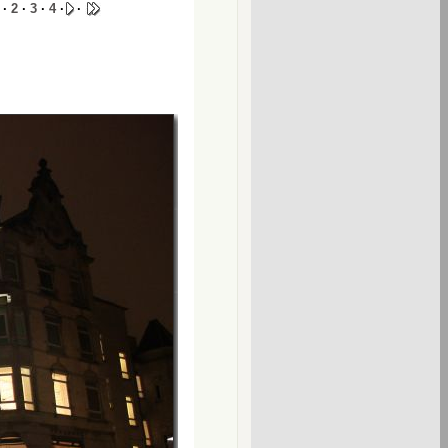
 ·
2
·
3
·
4
·
·