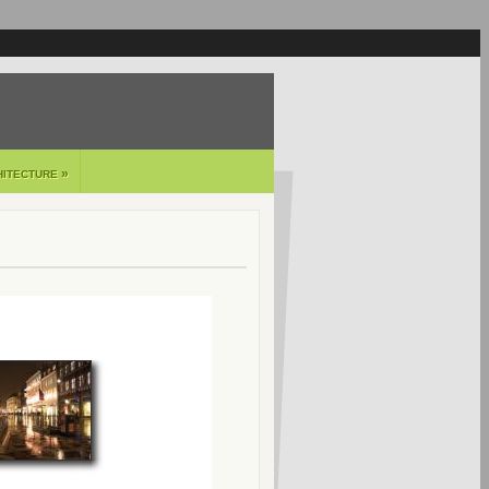
»
HITECTURE