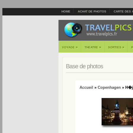
HOME
ACHAT DE PHOTOS
CARTE DES 
»
»
»
VOYAGE
THEATRE
SORTIES
Base de photos
Accueil
»
Copenhagen
» H�jb