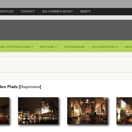
ARTICLES
CONTACT
QUI SOMMES-NOUS?
WEBTV
»
»
»
PARC D'ATTRACTIONS
HISTOIRE
COPENHAGUE
CELEBRATIONS
ARC
ro Plads [
Diaporama
]