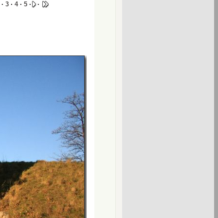
 ·
3
·
4
·
5
·
·