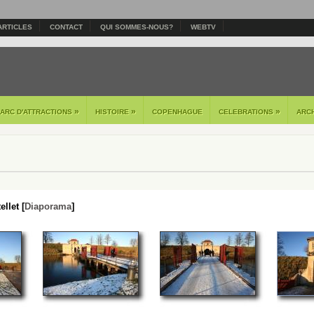
ARTICLES
CONTACT
QUI SOMMES-NOUS?
WEBTV
»
»
»
PARC D'ATTRACTIONS
HISTOIRE
COPENHAGUE
CELEBRATIONS
ARC
llet [
Diaporama
]