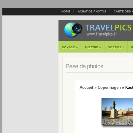
HOME
ACHAT DE PHOTOS
CARTE DES 
»
»
»
VOYAGE
THEATRE
SORTIES
Base de photos
Accueil
»
Copenhagen
» Kaste