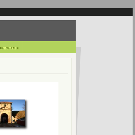
»
HITECTURE