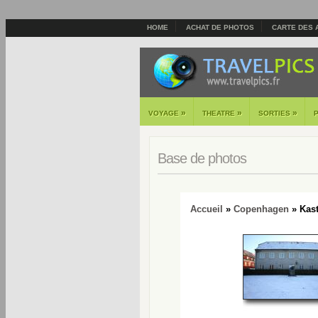
HOME
ACHAT DE PHOTOS
CARTE DES 
»
»
»
VOYAGE
THEATRE
SORTIES
Base de photos
Accueil
»
Copenhagen
» Kaste