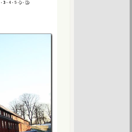
· 3 ·
4
·
5
·
·