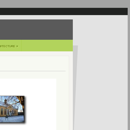
»
HITECTURE