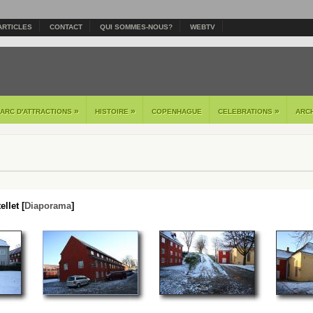
ARTICLES
CONTACT
QUI SOMMES-NOUS?
WEBTV
»
»
»
PARC D'ATTRACTIONS
HISTOIRE
COPENHAGUE
CELEBRATIONS
ARC
llet [
Diaporama
]