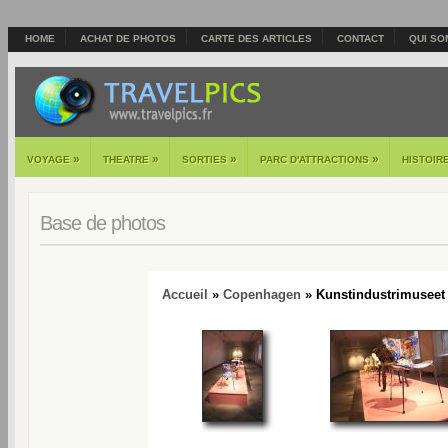
HOME
ACHAT DE PHOTOS
CARTE DES ARTICLES
CONTACT
QUI SO
»
»
»
»
VOYAGE
THEATRE
SORTIES
PARC D'ATTRACTIONS
HISTOIR
Base de photos
Accueil
»
Copenhagen
» Kunstindustrimuseet 