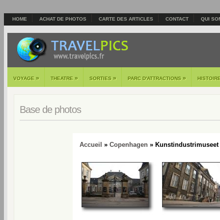
HOME
ACHAT DE PHOTOS
CARTE DES ARTICLES
CONTACT
QUI SO
»
»
»
»
VOYAGE
THEATRE
SORTIES
PARC D'ATTRACTIONS
HISTOIR
Base de photos
Accueil
»
Copenhagen
» Kunstindustrimuseet 