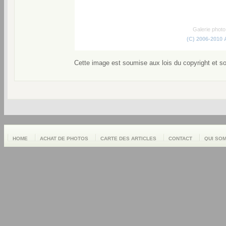
Galerie phot
(C) 2006-2010
Cette image est soumise aux lois du copyright et s
HOME
ACHAT DE PHOTOS
CARTE DES ARTICLES
CONTACT
QUI SO