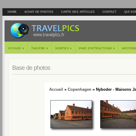
HOME
ACHAT DE PHOTOS
CARTE DES ARTICLES
CONTACT
QUI SO
»
»
»
»
VOYAGE
THEATRE
SORTIES
PARC D'ATTRACTIONS
HISTOIR
Base de photos
Accueil
»
Copenhagen
» Nyboder - Maisons Ja