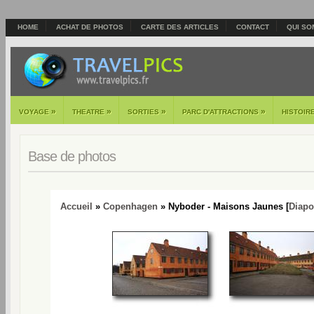
HOME
ACHAT DE PHOTOS
CARTE DES ARTICLES
CONTACT
QUI SO
»
»
»
»
VOYAGE
THEATRE
SORTIES
PARC D'ATTRACTIONS
HISTOIR
Base de photos
Accueil
»
Copenhagen
» Nyboder - Maisons Jaunes [
Diap