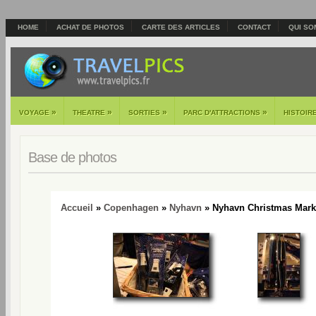
HOME
ACHAT DE PHOTOS
CARTE DES ARTICLES
CONTACT
QUI SO
»
»
»
»
VOYAGE
THEATRE
SORTIES
PARC D'ATTRACTIONS
HISTOIR
Base de photos
Accueil
»
Copenhagen
»
Nyhavn
» Nyhavn Christmas Marke