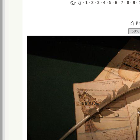
·
·
1
·
2
·
3
·
4
·
5
·
6
·
7
·
8
·
9
·
Ph