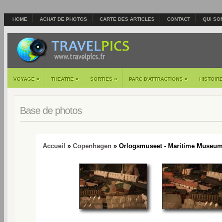
HOME
ACHAT DE PHOTOS
CARTE DES ARTICLES
CONTACT
QUI SO
»
»
»
»
VOYAGE
THEATRE
SORTIES
PARC D'ATTRACTIONS
HISTOIR
Base de photos
Accueil
»
Copenhagen
» Orlogsmuseet - Maritime Museum