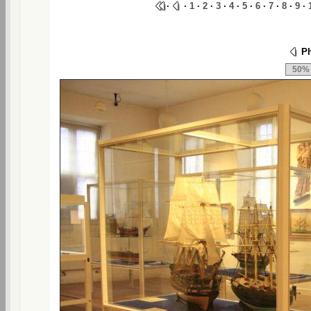
·
·
1
·
2
·
3
·
4
·
5
·
6
·
7
·
8
·
9
·
Ph