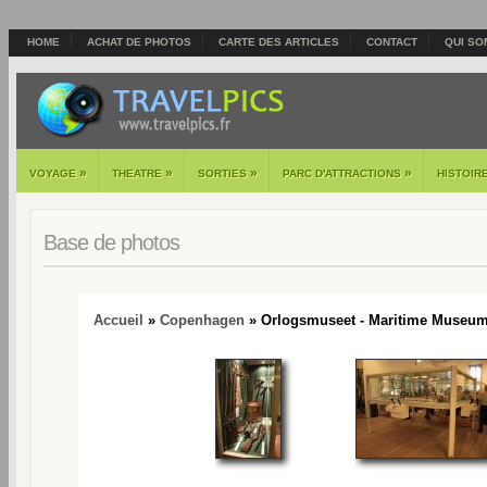
HOME
ACHAT DE PHOTOS
CARTE DES ARTICLES
CONTACT
QUI SO
»
»
»
»
VOYAGE
THEATRE
SORTIES
PARC D'ATTRACTIONS
HISTOIR
Base de photos
Accueil
»
Copenhagen
» Orlogsmuseet - Maritime Museum