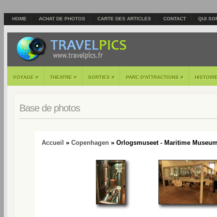
HOME
ACHAT DE PHOTOS
CARTE DES ARTICLES
CONTACT
QUI SO
»
»
»
»
VOYAGE
THEATRE
SORTIES
PARC D'ATTRACTIONS
HISTOIR
Base de photos
Accueil
»
Copenhagen
» Orlogsmuseet - Maritime Museum