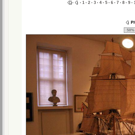
·
·
1
·
2
·
3
·
4
·
5
·
6
·
7
·
8
·
9
·
Ph