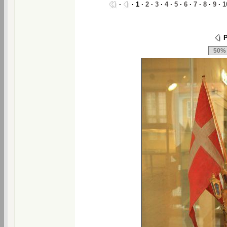
·
· 1 ·
2
·
3
·
4
·
5
·
6
·
7
·
8
·
9
·
1
P