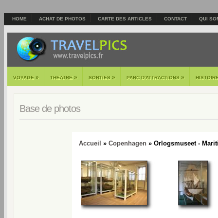
HOME
ACHAT DE PHOTOS
CARTE DES ARTICLES
CONTACT
QUI SO
»
»
»
»
VOYAGE
THEATRE
SORTIES
PARC D'ATTRACTIONS
HISTOIR
Base de photos
Accueil
»
Copenhagen
» Orlogsmuseet - Mari