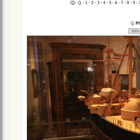
·
·
1
·
2
·
3
·
4
·
5
·
6
·
7
·
8
·
9
·
Ph