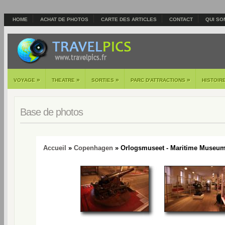
HOME
ACHAT DE PHOTOS
CARTE DES ARTICLES
CONTACT
QUI SO
»
»
»
»
VOYAGE
THEATRE
SORTIES
PARC D'ATTRACTIONS
HISTOIR
Base de photos
Accueil
»
Copenhagen
» Orlogsmuseet - Maritime Museum