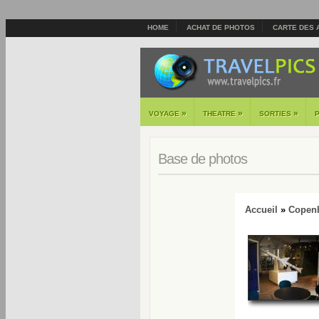
HOME
ACHAT DE PHOTOS
CARTE DES 
»
»
»
VOYAGE
THEATRE
SORTIES
Base de photos
Accueil
»
Copen