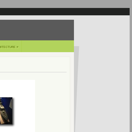
»
HITECTURE