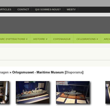
ARTICLES
CONTACT
QUI SOMMES-NOUS?
WEBTV
»
»
»
PARC D'ATTRACTIONS
HISTOIRE
COPENHAGUE
CELEBRATIONS
ARC
hagen
» Orlogsmuseet - Maritime Museum [
Diaporama
]