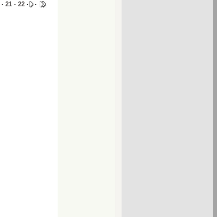
·
21
·
22
·
·