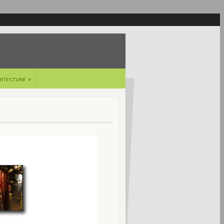
»
HITECTURE