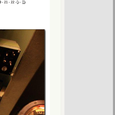
0 ·
21
·
22
·
·