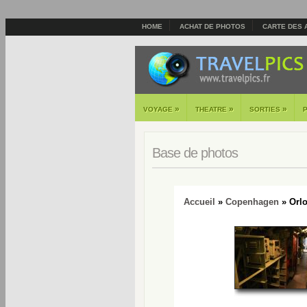
HOME
ACHAT DE PHOTOS
CARTE DES 
»
»
»
VOYAGE
THEATRE
SORTIES
Base de photos
Accueil
»
Copenhagen
» Orl