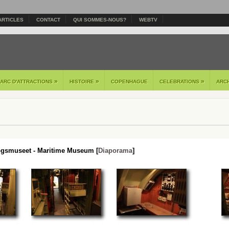
ARTICLES
CONTACT
QUI SOMMES-NOUS?
WEBTV
»
»
»
PARC D'ATTRACTIONS
HISTOIRE
COPENHAGUE
CELEBRATIONS
ARC
ogsmuseet - Maritime Museum [
Diaporama
]